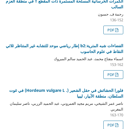
الكمرات الخرسانية المسلحة المستمرة ذات المقطع T في منطقة العزم
السالب
رحمة ف. حسون
136-152
PDF
الفضاءات شبه المترية:b2 إطار رياضي موحد للتشابه غير المتناظر ثلاثي
النقاط في علوم الحاسوب
اسماء مفتاح محمد، عبد الحميد سالم المبروك
153-162
PDF
فلورا الحشائش في حقل الشعير (. Hordeum vulgare L) في غوت
السلطان، منطقة الأبيار، ليبيا
ناصر عمر الشيخي، مريم مجيد العمروني، عبد الحميد الزربي، ناصر سليمان
المغربي
163-170
PDF