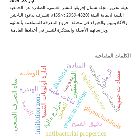
أيار 28, 2025
هيئة تحرير مجلة شمال إفريقيا للنشر العلمي، الصادرة عن الجمعية
الليبية لحماية البيئة (ISSN: 2959-4820)، تتشرف بدعوة الباحثين
والأكاديميين والخبراء في مختلف فروع المعرفة للمساهمة بأبحاثهم
ودراساتهم الأصيلة والمبتكرة للنشر في أعدادها القادمة.
الكلمات المفتاحية
المبادئ
الخصائص الريولوجية
إدارة أولويات التنمية
alkuhms
الرمان
الوطنية
مضادات حيوية
vaginal delivery
النفوسيّون
نفوسة
مياه الصرف الصحي
نباتات طبية
الهندرة
cesarean section
inhibition zone
التربية
مزارع مائية
العجين
phytochemicals
دقيق القمح
antibacterial properties