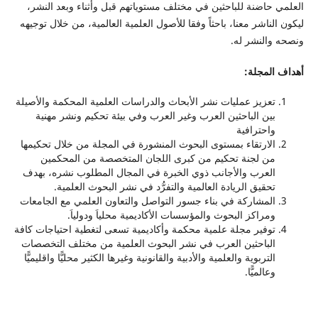
العلمي حاضنة للباحثين في مختلف مستوياتهم قبل وأثناء وبعد النشر،
ليكون الناشر معنا، باحثاً وفقا للأصول العلمية العالمية، من خلال توجيهه
ونصحه والنشر له.
أهداف المجلة:
تعزيز عمليات نشر الأبحاث والدراسات العلمية المحكمة والأصيلة
بين الباحثين العرب وغير العرب وفي بيئة تحكيم ونشر مهنية
واحترافية
الارتقاء بمستوى البحوث المنشورة في المجلة من خلال تحكيمها
من لجنة تحكيم من كبرى اللجان المتخصصة من المحكمين
العرب والأجانب ذوي الخبرة في المجال المطلوب نشره، بهدف
تحقيق الريادة العالمية والتفرُّد في نشر البحوث العلمية.
المشاركة في بناء جسور التواصل والتعاون العلمي مع الجامعات
ومراكز البحوث والمؤسسات الأكاديمية محلياَ ودولياَ.
توفير مجلة علمية محكمة وأكاديمية تسعى لتغطية احتياجات كافة
الباحثين العرب في نشر البحوث العلمية من مختلف التخصصات
التربوية والعلمية والأدبية والقانونية وغيرها الكثير محليًّا واقليميًّا
وعالميًّا.