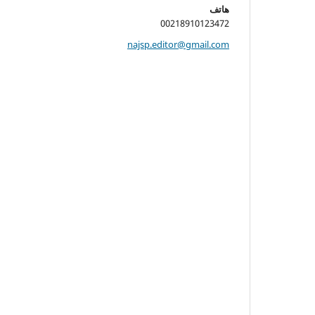
هاتف
00218910123472
najsp.editor@gmail.com