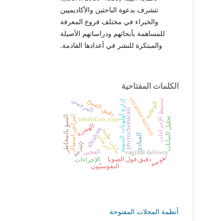
تتشرف بدعوة الباحثين والأكاديميين
والخبراء في مختلف فروع المعرفة
للمساهمة بأبحاثهم ودراساتهم الأصيلة
والمبتكرة للنشر في أعدادها القادمة.
الكلمات المفتاحية
cesarean section
الدرجيني
دقيق القمح
تبسيط الإجراءات
إدارة أولويات التنمية
الوطنية
phytochemicals
امراض اسماك
التنبؤ بالمخاطر
تحليل البيانات
inhibition zone
الهندرة
alkuhms
نباتات طبية
المبادئ
الرمان
التربية
العجين
vaginal delivery
نفوسة
دقيق فول الصويا
الإجراءات
النفوسيّون
أنظمة المجلات المفتوحة