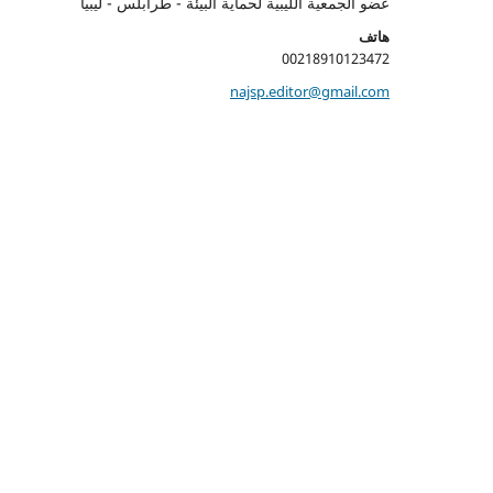
عضو الجمعية الليبية لحماية البيئة - طرابلس - ليبيا
هاتف
00218910123472
najsp.editor@gmail.com