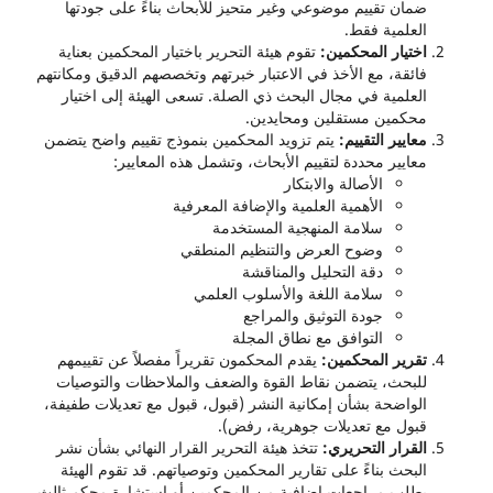
ضمان تقييم موضوعي وغير متحيز للأبحاث بناءً على جودتها
العلمية فقط.
اختيار المحكمين:
تقوم هيئة التحرير باختيار المحكمين بعناية
فائقة، مع الأخذ في الاعتبار خبرتهم وتخصصهم الدقيق ومكانتهم
العلمية في مجال البحث ذي الصلة. تسعى الهيئة إلى اختيار
محكمين مستقلين ومحايدين.
معايير التقييم:
يتم تزويد المحكمين بنموذج تقييم واضح يتضمن
معايير محددة لتقييم الأبحاث، وتشمل هذه المعايير:
الأصالة والابتكار
الأهمية العلمية والإضافة المعرفية
سلامة المنهجية المستخدمة
وضوح العرض والتنظيم المنطقي
دقة التحليل والمناقشة
سلامة اللغة والأسلوب العلمي
جودة التوثيق والمراجع
التوافق مع نطاق المجلة
تقرير المحكمين:
يقدم المحكمون تقريراً مفصلاً عن تقييمهم
للبحث، يتضمن نقاط القوة والضعف والملاحظات والتوصيات
الواضحة بشأن إمكانية النشر (قبول، قبول مع تعديلات طفيفة،
قبول مع تعديلات جوهرية، رفض).
القرار التحريري:
تتخذ هيئة التحرير القرار النهائي بشأن نشر
البحث بناءً على تقارير المحكمين وتوصياتهم. قد تقوم الهيئة
بطلب مراجعات إضافية من المحكمين أو استشارة محكم ثالث