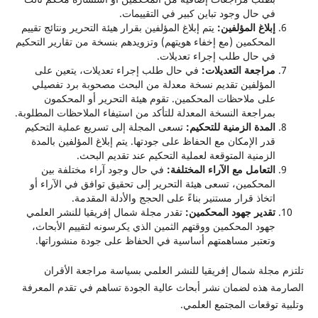
في حال وجود تباين كبير في التقييمات.
إبلاغ المؤلفين:
يتم إبلاغ المؤلفين بقرار هيئة التحرير ونتائج تقييم
المحكمين (مع إخفاء هويتهم) وتزويدهم بنسخة من تقارير التحكيم
في حال طلب إجراء تعديلات.
مراجعة التعديلات:
في حال طلب إجراء تعديلات، يتعين على
المؤلفين تقديم نسخة معدلة من البحث مصحوبة برد تفصيلي
على ملاحظات المحكمين. تقوم هيئة التحرير أو المحكمون
بمراجعة النسخة المعدلة للتأكد من استيفاء الملاحظات المطلوبة.
المدة الزمنية للتحكيم:
تسعى المجلة إلى تسريع عملية التحكيم
قدر الإمكان مع الحفاظ على جودتها. يتم إبلاغ المؤلفين بالمدة
الزمنية المتوقعة لعملية التحكيم عند تقديم البحث.
التعامل مع الآراء المختلفة:
في حال وجود آراء مختلفة بين
المحكمين، تسعى هيئة التحرير إلى تحقيق توافق في الآراء أو
اتخاذ قرار مستنير بناءً على الحجج والأدلة المقدمة.
تقدير جهود المحكمين:
تقدر مجلة شمال إفريقيا للنشر العلمي
جهود المحكمين ووقتهم الثمين الذي يكرسونه لتقييم الأبحاث،
وتعتبر مساهمتهم أساسية في الحفاظ على جودة منشوراتها.
تلتزم مجلة شمال إفريقيا للنشر العلمي بسياسة مراجعة الأقران
الصارمة هذه لضمان نشر أبحاث عالية الجودة تساهم في تقدم المعرفة
وتلبية توقعات المجتمع العلمي.