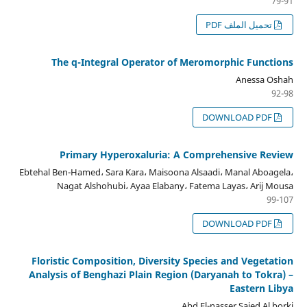
79-91
تحميل الملف PDF
The q-Integral Operator of Meromorphic Functions
Anessa Oshah
92-98
DOWNLOAD PDF
Primary Hyperoxaluria: A Comprehensive Review
Ebtehal Ben-Hamed، Sara Kara، Maisoona Alsaadi، Manal Aboagela،
Nagat Alshohubi، Ayaa Elabany، Fatema Layas، Arij Mousa
99-107
DOWNLOAD PDF
Floristic Composition, Diversity Species and Vegetation
Analysis of Benghazi Plain Region (Daryanah to Tokra) –
Eastern Libya
Abd El-nasser Saied Al borki