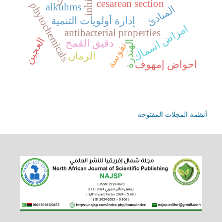
cesarean section
phytochemicals
alkuhms
المبادئ
إدارة أولويات التنمية
امراض اسماك
antibacterial properties
العجين
دقيق القمح
الهندرة
نفوسة
الرمان
احواض إمهوف
أنظمة المجلات المفتوحة