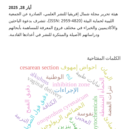
أيار 28, 2025
هيئة تحرير مجلة شمال إفريقيا للنشر العلمي، الصادرة عن الجمعية
الليبية لحماية البيئة (ISSN: 2959-4820)، تتشرف بدعوة الباحثين
والأكاديميين والخبراء في مختلف فروع المعرفة للمساهمة بأبحاثهم
ودراساتهم الأصيلة والمبتكرة للنشر في أعدادها القادمة.
الكلمات المفتاحية
احواض إمهوف
cesarean section
الرمان
نباتات طبية
alkuhms
esl
الوطنية
vaginal delivery
الحمأة المنشطة
inhibition zone
دقيق القمح
نترات الفضة
الإجراءات
onopordum cyrenaicum
دقيق فول الصويا
phytochemicals
الكثافة
الخصائص الريولوجية
نفوسة
التربية
العجين
المبادئ
الهندرة
بنزين