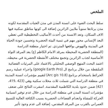
الملخص
سلط البحث الضوء على انسنة المدن في مدن العتبات المقدسة لكونه
مدن يرتادها سنوياً ملايين الزائرين إضافة الى كونها مناطق سكنية فيها
الاف السكان، وتعد الانسنة من أحدث الأساليب التخطيطية التي تعطي
البعد الإنساني محور مهم في تنمية البيئة الحضرية وتحسين جودة الحياة
في المدينة والنهوض بواقعها المتردي. تم اختيار منطقة الدراسة
(المنطقة الحضرية المحيطة بمرقد الامام الكاظم (ع) يعد المرقد النواة
الأساسية لجذب الزائرين وتجمع مختلف الأنشطة الحضرية في محيطه،
اعتمد البحث المنهج الوصفي التحليلي بالاعتماد على المرئيات الفضائية
الملتقطة من خلال برنامج ال (google Earth Pro) واجراء عملية رسم
الخرائط باستخدام برنامج (Arc gis 10.8) لتقييم مؤشرات انسنة المدينة
في منطقة الدراسة التي شملت ثلاث محلات سكنية وهي (423 ،419،
421) ضمن حدود بلدية الكاظمية المقدسة. اسفرت النتائج على ضعف
مؤشرات انسنة المدن في منطقة الدراسة من خلال عدم توفير انسيابية
الحركة للمشاة وانعدام الفضاءات الحضرية بسبب الكثافة العالية للنسيج
العمراني بالقرب من المرقد المقدس، إضافة الى عدم وجود تأثير