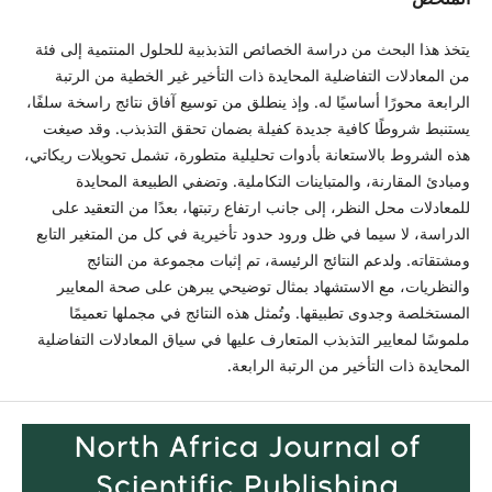
يتخذ هذا البحث من دراسة الخصائص التذبذبية للحلول المنتمية إلى فئة
من المعادلات التفاضلية المحايدة ذات التأخير غير الخطية من الرتبة
الرابعة محورًا أساسيًا له. وإذ ينطلق من توسيع آفاق نتائج راسخة سلفًا،
يستنبط شروطًا كافية جديدة كفيلة بضمان تحقق التذبذب. وقد صيغت
هذه الشروط بالاستعانة بأدوات تحليلية متطورة، تشمل تحويلات ريكاتي،
ومبادئ المقارنة، والمتباينات التكاملية. وتضفي الطبيعة المحايدة
للمعادلات محل النظر، إلى جانب ارتفاع رتبتها، بعدًا من التعقيد على
الدراسة، لا سيما في ظل ورود حدود تأخيرية في كل من المتغير التابع
ومشتقاته. ولدعم النتائج الرئيسة، تم إثبات مجموعة من النتائج
والنظريات، مع الاستشهاد بمثال توضيحي يبرهن على صحة المعايير
المستخلصة وجدوى تطبيقها. وتُمثل هذه النتائج في مجملها تعميمًا
ملموسًا لمعايير التذبذب المتعارف عليها في سياق المعادلات التفاضلية
المحايدة ذات التأخير من الرتبة الرابعة.