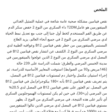
الملخص
نقص فيتامين مشكلة صحية عامة شائعة في عملية التمثيل الغذائي
الميتفورمين هو عاملT2DM داء السكري من النوع 2 خفض سكر الدم
عن طريق الفم المستخدم كخط أول جنبا إلى جنب مع تعديل نمط الحياة
لدي مرضي السكري من النوع 2 في جميع أنحاء العالم، يزيد العلاج
المستمر بالميتفورمين من خطر نقص فيتامين B12 وعواقبه الطبية لدي
مرضي السكري من النوع 2. الكشف عن انتشار نقص فيتامين B12 في
المصل لدي مرضي السكري من النوع 2 الذين عولجوا بالميتفورمين في
مدينة الخمس المرضي والطرق: شملت الدراسة على 239 حالة
(146مريض و93 من الضوابط) استوفت المعايير الأساسية للدراسة، ثم
إجراء استبيان مكتمل واختبار دم لمستويات فيتامين B12 في المصل،
يتم تعريف نقص فيتامين B12 بأنه >180 بيكوجرام/مل في فيتامين B12
في المصل. تم العثور على نقص فيتامين B12 في المصل لدي 20.5%
من المرضي (ن=30)، في حين لم يكن لمستويات الهيموجلوبين السكري
أي تأثير على هذه النتيجة، في مرضي السكري من النوع 2، يظهر
مستوي فيتامين B12 في المصل لدي مرضي الذين تنالوا الميتفورمين
بجرعة ≤1000 جم/يوم فرقا كبيرا مع هؤلاء المرضي الذين ليس لديهم