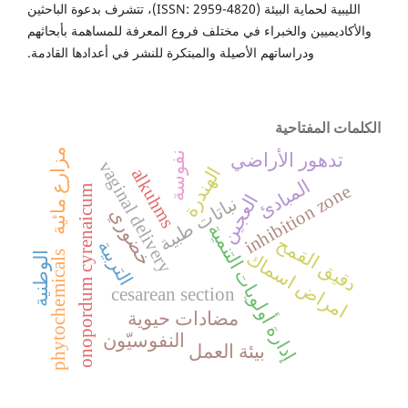
الليبية لحماية البيئة (ISSN: 2959-4820)، تتشرف بدعوة الباحثين
والأكاديميين والخبراء في مختلف فروع المعرفة للمساهمة بأبحاثهم
ودراساتهم الأصيلة والمبتكرة للنشر في أعدادها القادمة.
الكلمات المفتاحية
مزارع مائية
تدهور الأراضي
نفوسة
vaginal delivery
الهندرة
alkuhms
المبادئ
inhibition zone
onopordum cyrenaicum
العجين
نباتات طبية
خضوري
إدارة أولويات التنمية
دقيق القمح
التربية
امراض اسماك
phytochemicals
الوطنية
cesarean section
مضادات حيوية
النفوسيّون
بيئة العمل