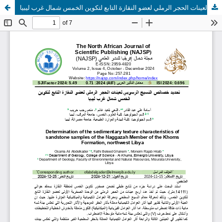
تحديد خصائص النسيج الرسوبي لعينات الحجر الرملي لعضو النقازة التابع لتكوين الخمس شمال غرب ليبيا