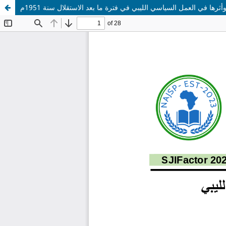
ثرها في العمل السياسي الليبي في فترة ما بعد الاستقلال سنة 1951م