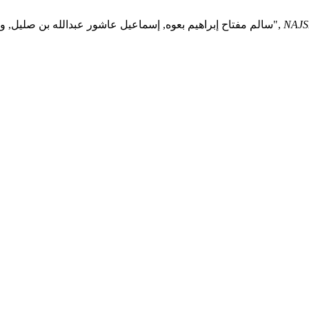
NAJS
سالم مفتاح إبراهيم بعوه, إسماعيل عاشور عبدالله بن صليل, و علي عبد الحميد علي عزوز, "الدعوة إلى الله في الأزمات والصعوبات",